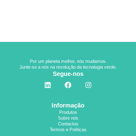
Por um planeta melhor, nós mudamos.
Junte-se a nós na revolução da tecnologia verde.
Segue-nos
L
F
I
i
a
n
n
c
s
k
e
t
Informação
e
b
a
Produtos
d
o
g
Sobre nós
i
o
r
Contactos
n
k
a
Termos e Políticas
m