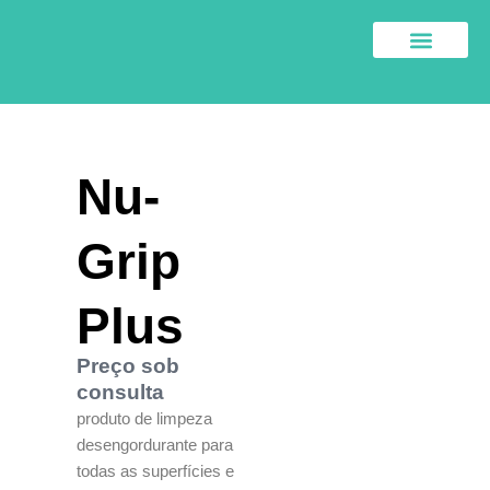
Skip
to
content
SOBRE NÓS
Nu-
Grip
Plus
c
r
Preço sob
p
consulta
d
produto de limpeza
p
desengordurante para
e
todas as superfícies e
d