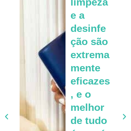
limpeza
e a
desinfe
ção são
extrema
mente
eficazes
, e o
melhor
de tudo