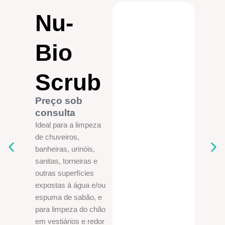
Nu-
Bio
Scrub
c
U
Preço sob
r
consulta
p
Ideal para a limpeza
p
de chuveiros,
E
banheiras, urinóis,
P
sanitas, torneiras e
R
outras superfícies
r
expostas à água e/ou
espuma de sabão, e
para limpeza do chão
em vestiários e redor