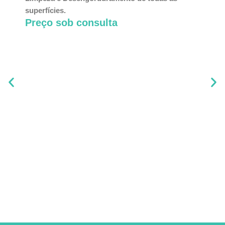
superfícies.
Preço sob consulta
Nu
Pro
de 
Pr