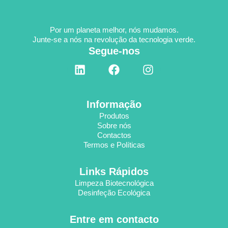
Por um planeta melhor, nós mudamos.
Junte-se a nós na revolução da tecnologia verde.
Segue-nos
L
F
I
i
a
n
n
c
s
k
e
t
Informação
e
b
a
Produtos
d
o
g
Sobre nós
i
o
r
Contactos
n
k
a
Termos e Políticas
m
Links Rápidos
Limpeza Biotecnológica
Desinfeção Ecológica
Entre em contacto