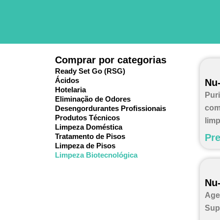
Skip
to
content
Comprar por categorias
Ready Set Go (RSG)
Ácidos
Nu
Hotelaria
Pur
Eliminação de Odores
com
Desengordurantes Profissionais
Produtos Técnicos
limp
Limpeza Doméstica
Tratamento de Pisos
Pre
Limpeza de Pisos
Limpeza Biotecnológica
Nu-
Age
Sup