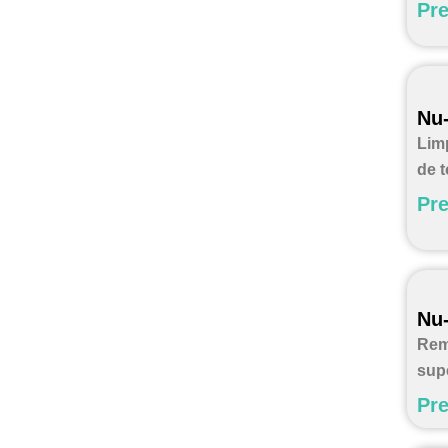
Pre
Nu-
Lim
de t
Pre
Nu
Rem
supe
Pre