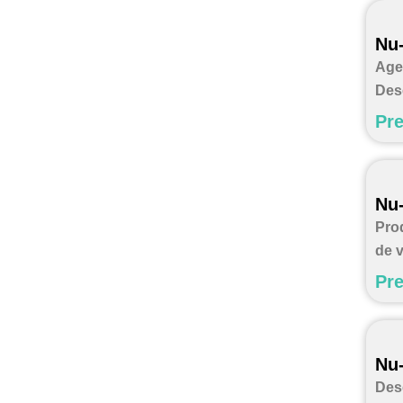
Nu-
Age
Des
Pre
Nu-
Pro
de 
Pre
Nu-
Des