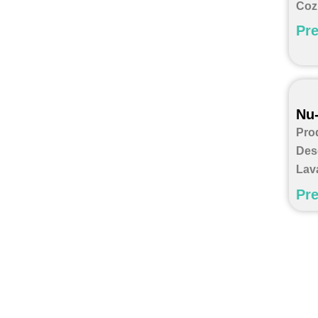
Coz
Pre
Nu-
Pro
Des
Lav
Pre